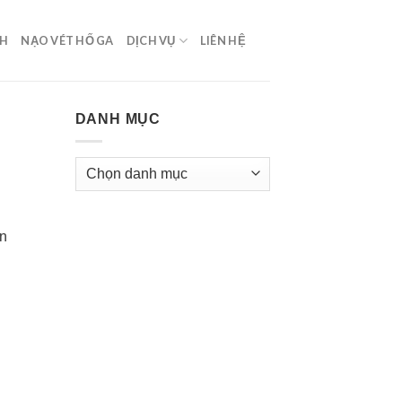
NH
NẠO VÉT HỐ GA
DỊCH VỤ
LIÊN HỆ
DANH MỤC
Danh
mục
ôn