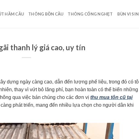
ÚT HẦM CẦU
THÔNG BỒN CẦU
THÔNG CỐNG NGHẸT
BÙN VI SI
 thanh lý giá cao, uy tín
 xây dựng ngày càng cao, dẫn đến lượng phế liệu, trong đó có t
 nhiên, thay vì vứt bỏ lãng phí, bạn hoàn toàn có thể biến những
thông qua việc bán chúng cho các đơn vị
thu mua tôn cũ tại
y càng phát triển, mang đến nhiều lựa chọn cho người dân khi