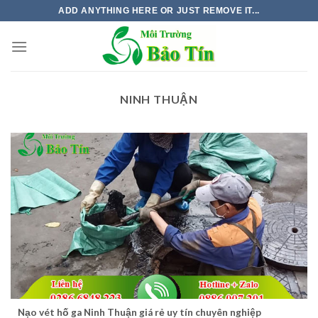
Skip
ADD ANYTHING HERE OR JUST REMOVE IT...
to
content
NINH THUẬN
Nạo vét hố ga Ninh Thuận giá rẻ uy tín chuyên nghiệp